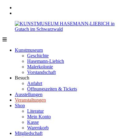
Zum
Facebook
Inhalt
Instagram
springen
KUNSTMUSEUM
HASEMANN-
Kunstmuseum
LIEBICH
Geschichte
in
Hasemann-Liebich
Gutach
Malerkolonie
im
Vorstandschaft
Schwarzwald
Besuch
Anfahrt
Öffnungszeiten & Tickets
Ausstellungen
Veranstaltungen
Shop
Literatur
Mein Konto
Kasse
Warenkorb
Mitgliedschaft